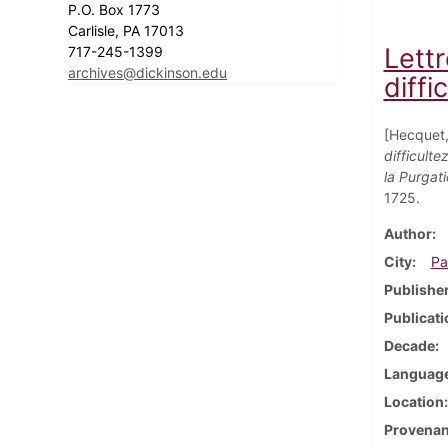
P.O. Box 1773
Carlisle, PA 17013
Lett
717-245-1399
archives@dickinson.edu
diffic
[Hecquet,
difficulte
la Purgat
1725.
Author
City
Pa
Publishe
Publicati
Decade
Languag
Location
Provena