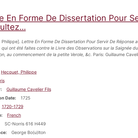
re En Forme De Dissertation Pour S
ultez...
 Philippe].
Lettre En Forme De Dissertation Pour Servir De Réponse 
z qui ont été faites contre le Livre des Observations sur la Saignée du
ion, au commencement de la petite Verole, &c.
Paris: Guillaume Cavelie
Hecquet, Philippe
ris
r
Guillaume Cavelier Fils
on Date
1725
1720-1729
e
French
SC-Norris 616 H449
nce
George Bo(u)lton