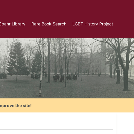
Spahr Library
Rare Book Search
LGBT History Project
mprove the site!