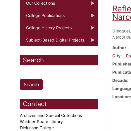
Our Collections
Refl
Narco
College Publications
College History Projects
[Hecquet,
Narcotiqu
Subject-Based Digital Projects
Author
City
Pa
Search
Publishe
Publicati
Decade
Languag
Location
Contact
Archives and Special Collections
Waidner-Spahr Library
Dickinson College