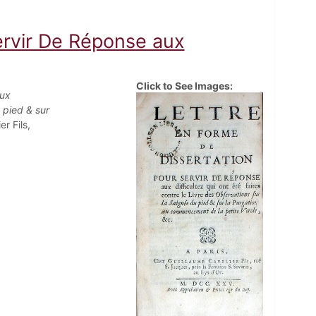
ervir De Réponse aux
Click to See Images:
aux
 pied & sur
r Fils,