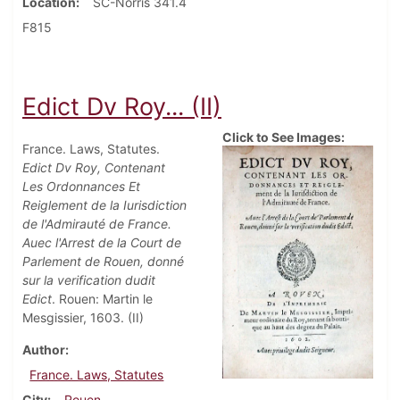
Location
SC-Norris 341.4
F815
Edict Dv Roy... (II)
Click to See Images:
France. Laws, Statutes.
Edict Dv Roy, Contenant
Les Ordonnances Et
Reiglement de la Iurisdiction
de l'Admirauté de France.
Auec l'Arrest de la Court de
Parlement de Rouen, donné
sur la verification dudit
Edict
. Rouen: Martin le
Mesgissier, 1603. (II)
Author
France. Laws, Statutes
City
Rouen