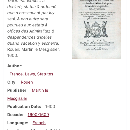
1554. Par lequel il a
declaré, statué & ordonné
que d'oresnauant par luy
seul, & non autre sera
pourueu aux estats &
offices des Admiralitez &
despendences d'icelles
quand vacation y escherra
.
Rouen: Martin le Mesgissier,
1600.
Author
France. Laws, Statutes
City
Rouen
Publisher
Martin le
Mesgissier
Publication Date
1600
Decade
1600-1609
Language
French