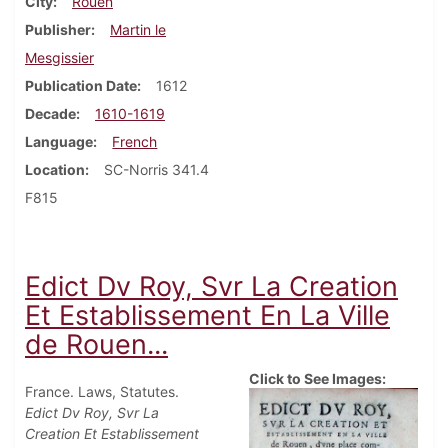
City
Rouen
Publisher
Martin le
Mesgissier
Publication Date
1612
Decade
1610-1619
Language
French
Location
SC-Norris 341.4
F815
Edict Dv Roy, Svr La Creation
Et Establissement En La Ville
de Rouen...
Click to See Images:
France. Laws, Statutes.
Edict Dv Roy, Svr La
Creation Et Establissement