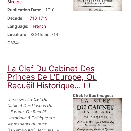
Sincere
Publication Date
1710
Decade
1710-1719
Language
French
Location
SC-Norris 944
C624d
La Clef Du Cabinet Des
Princes De L'Europe, Ou
Recuëil Historique... (I)
Click to See Images:
Unknown.
La Clef Du
Cabinet Des Princes De
L'Europe, Ou Recuëil
Historique & Politique sur
les matieres du tems
.
[Luxembourg:] Jacques Le