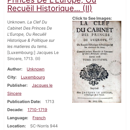
Recuëil Historique... (II)
Click to See Images:
Unknown.
La Clef Du
Cabinet Des Princes De
L'Europe, Ou Recuëil
Historique & Politique sur
les matieres du tems
.
[Luxembourg:] Jacques Le
Sincere, 1713. (II)
Author
Unknown
City
Luxembourg
Publisher
Jacques le
Sincere
Publication Date
1713
Decade
1710-1719
Language
French
Location
SC-Norris 944