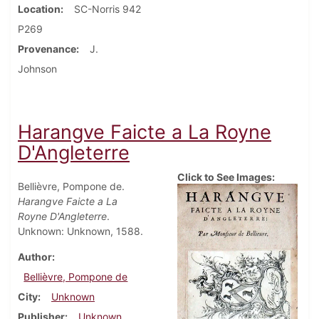
Location
SC-Norris 942
P269
Provenance
J.
Johnson
Harangve Faicte a La Royne
D'Angleterre
Click to See Images:
Bellièvre, Pompone de.
Harangve Faicte a La
Royne D'Angleterre
.
Unknown: Unknown, 1588.
Author
Bellièvre, Pompone de
City
Unknown
Publisher
Unknown