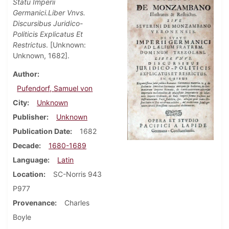
Statu Imperii
Germanici.Liber Vnvs.
Discursibus Juridico-
Politicis Explicatus Et
Restrictus
. [Unknown:
Unknown, 1682].
Author
Pufendorf, Samuel von
City
Unknown
Publisher
Unknown
Publication Date
1682
Decade
1680-1689
Language
Latin
Location
SC-Norris 943
P977
Provenance
Charles
Boyle