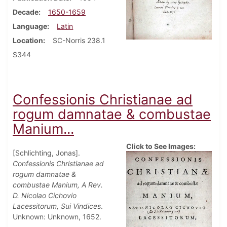
Decade
1650-1659
Language
Latin
Location
SC-Norris 238.1
S344
Confessionis Christianae ad
rogum damnatae & combustae
Manium...
Click to See Images:
[Schlichting, Jonas].
Confessionis Christianae ad
rogum damnatae &
combustae Manium, A Rev.
D. Nicolao Cichovio
Lacessitorum, Sui Vindices
.
Unknown: Unknown, 1652.