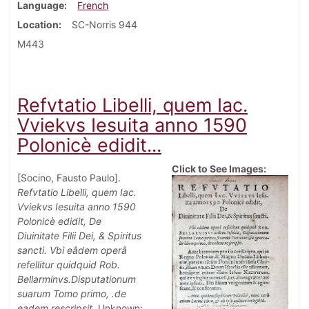
Language
French
Location
SC-Norris 944
M443
Refvtatio Libelli, quem Iac.
Vviekvs Iesuita anno 1590
Polonicè edidit...
Click to See Images:
[Socino, Fausto Paulo].
Refvtatio Libelli, quem Iac.
Vviekvs Iesuita anno 1590
Polonicè edidit, De
Diuinitate Filii Dei, & Spiritus
sancti. Vbi eâdem operâ
refellitur quidquid Rob.
Bellarminvs.Disputationum
suarum Tomo primo, .de
eadem rescripsit
. Unknown: