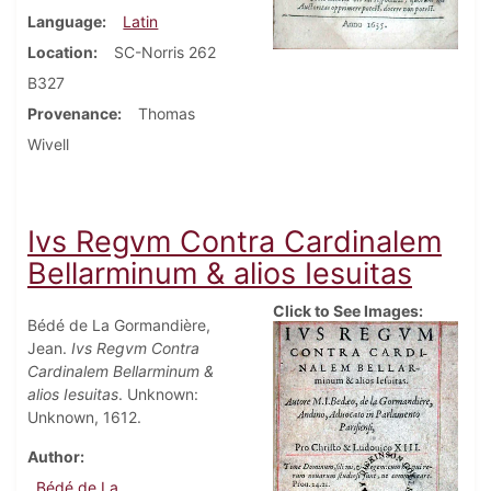
Language
Latin
Location
SC-Norris 262
B327
Provenance
Thomas
Wivell
Ivs Regvm Contra Cardinalem
Bellarminum & alios Iesuitas
Click to See Images:
Bédé de La Gormandière,
Jean.
Ivs Regvm Contra
Cardinalem Bellarminum &
alios Iesuitas
. Unknown:
Unknown, 1612.
Author
Bédé de La