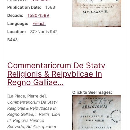
Publication Date
1588
Decade
1580-1589
Language
French
Location
SC-Norris 942
B443
Commentariorum De Statv
Religionis & Reipvblicae In
Regno Galliae...
Click to See Images:
[La Place, Pierre de].
Commentariorum De Statv
Religionis & Reipvblicae In
Regno Galliae, I. Partis, Libri
III. Regibvs Henrico
Secvndo, Ad illius quidem