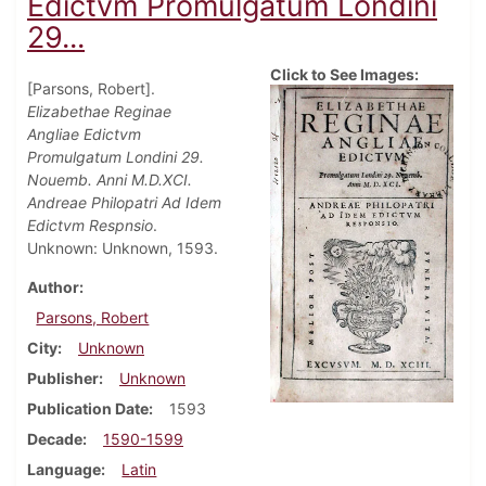
Edictvm Promulgatum Londini
29...
Click to See Images:
[Parsons, Robert].
Elizabethae Reginae
Angliae Edictvm
Promulgatum Londini 29.
Nouemb. Anni M.D.XCI.
Andreae Philopatri Ad Idem
Edictvm Respnsio
.
Unknown: Unknown, 1593.
Author
Parsons, Robert
City
Unknown
Publisher
Unknown
Publication Date
1593
Decade
1590-1599
Language
Latin